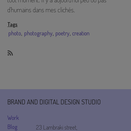
d’humains dans mes clichés.
Tags
photo
photography
poetry
creation
SubscribeSubscribe
to
poetry
BRAND AND DIGITAL DESIGN STUDIO
Work
Blog
23 Lambraki street,